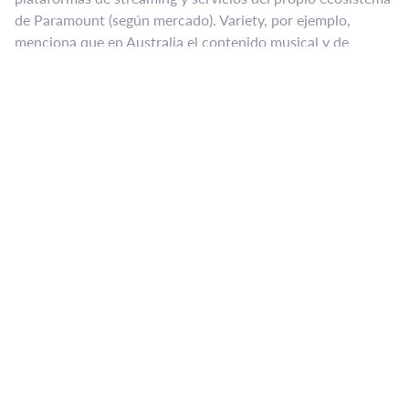
de Paramount (según mercado). Variety, por ejemplo,
menciona que en Australia el contenido musical y de
entretenimiento de MTV puede encontrarse en su
canal
global de YouTube
y en
Paramount+
.
En medios mexicanos también se habla de una migración a
streaming y opciones digitales (sin prometer que será
idéntico a “prender MTV y dejarlo de fondo”, porque esa
experiencia es justamente lo que está terminando).
Línea del tiempo rápida: del
“Video Killed…” al 2025
Hay una ironía histórica que se cita constantemente: MTV
nació con
“Video Killed the Radio Star”
y ahora la historia