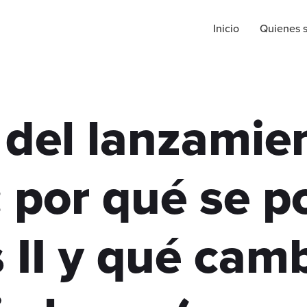
Inicio
Quienes 
 del lanzamien
 por qué se p
 II y qué camb