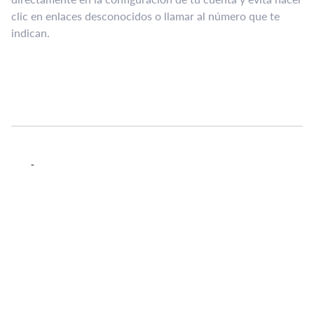
clic en enlaces desconocidos o llamar al número que te
indican.
Cómo protegerte frente a esta
modalidad
La defensa empieza por el sentido común: no entregues
datos por teléfono sin verificar la fuente. Ingresa a la
configuración de Gmail por tu propia cuenta para revisar
alertas de seguridad. Activa autenticación de dos factores y
monitorea accesos inusuales. Recuerda: no todos los avisos
generados por IA son confiables.