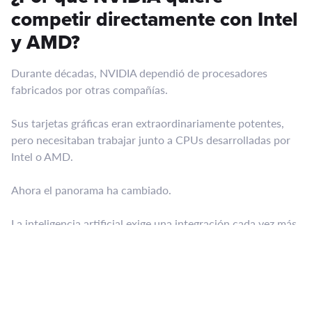
competir directamente con Intel
y AMD?
Durante décadas, NVIDIA dependió de procesadores
fabricados por otras compañías.
Sus tarjetas gráficas eran extraordinariamente potentes,
pero necesitaban trabajar junto a CPUs desarrolladas por
Intel o AMD.
Ahora el panorama ha cambiado.
La inteligencia artificial exige una integración cada vez más
estrecha entre CPU, GPU y aceleradores especializados.
En lugar de depender de terceros, NVIDIA quiere controlar
toda la plataforma.