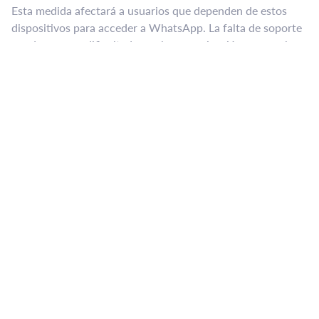
Esta medida afectará a usuarios que dependen de estos
dispositivos para acceder a WhatsApp. La falta de soporte
puede generar dificultades en la comunicación personal y
profesional. Los usuarios deberán evaluar alternativas,
como actualizar su dispositivo o buscar aplicaciones de
mensajería compatibles con sus teléfonos actuales.