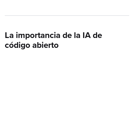
La importancia de la IA de
código abierto
El hecho de que DeepSeek sea de código abierto es, sin
duda, uno de sus aspectos más revolucionarios. Esto
significa que cualquier persona puede acceder, modificar y
mejorar su código, lo que fomenta la colaboración global y
la transparencia.
Los beneficios de la IA de código abierto son múltiples:
Colaboración global:
Desarrolladores de todo el mundo
pueden contribuir al proyecto.
Transparencia:
Los usuarios pueden entender cómo