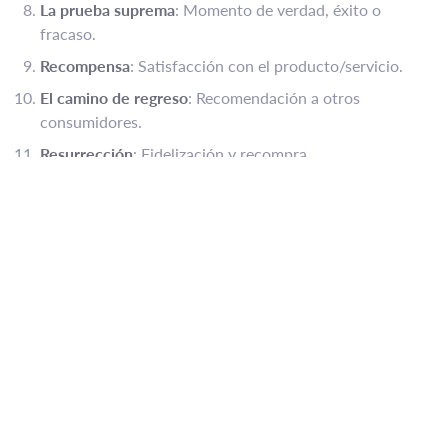
La prueba suprema
: Momento de verdad, éxito o
fracaso.
Recompensa
: Satisfacción con el producto/servicio.
El camino de regreso
: Recomendación a otros
consumidores.
Resurrección
: Fidelización y recompra.
Regreso con el elixir
: El cliente se convierte en
embajador de la marca.
Ejemplo Práctico
Una startup de fitness que lanza una app de entrenamiento
podría estructurar su narrativa así:
Publicidad inicial mostrando la “vida ordinaria” del
usuario sedentario.
Videos motivacionales como “llamado a la aventura”.